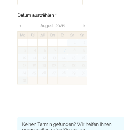
Datum auswählen
*
Vorheriger Monat
Nächster Monat
August
2026
Mo
Di
Mi
Do
Fr
Sa
So
1
2
3
4
5
6
7
8
9
10
11
12
13
14
15
16
17
18
19
20
21
22
23
24
25
26
27
28
29
30
31
Keinen Termin gefunden? Wir helfen Ihnen
gerne weiter, rufen Sie uns an
.